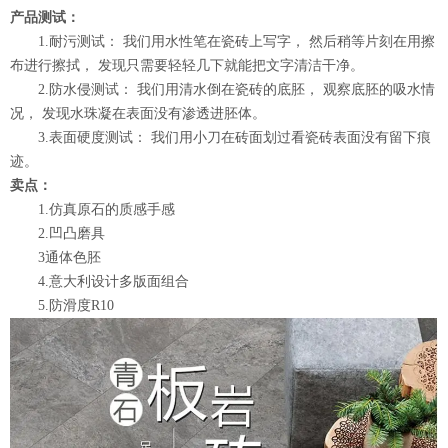
产品测试：
1.耐污测试： 我们用水性笔在瓷砖上写字， 然后稍等片刻在用擦
布进行擦拭， 发现只需要轻轻几下就能把文字清洁干净。
2.防水侵测试： 我们用清水倒在瓷砖的底胚， 观察底胚的吸水情
况， 发现水珠凝在表面没有渗透进胚体。
3.表面硬度测试： 我们用小刀在砖面划过看瓷砖表面没有留下痕
迹。
卖点：
1.仿真原石的质感手感
2.凹凸磨具
3通体色胚
4.意大利设计多版面组合
5.防滑度R10