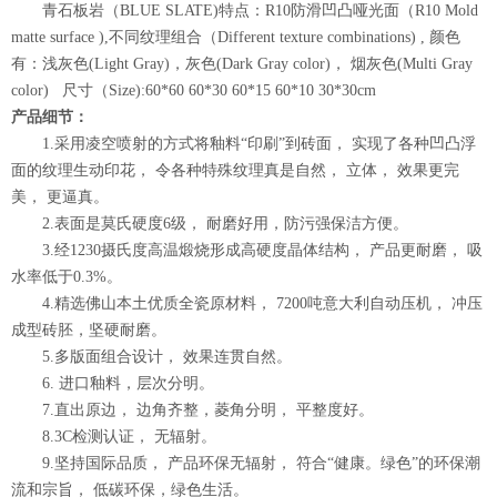
青石板岩（BLUE SLATE)特点：R10防滑凹凸哑光面（R10 Mold
matte surface ),不同纹理组合（Different texture combinations) , 颜色
有：浅灰色(Light Gray)，灰色(Dark Gray color)， 烟灰色(Multi Gray
color) 尺寸（Size):60*60 60*30 60*15 60*10 30*30cm
产品细节：
1.采用凌空喷射的方式将釉料“印刷”到砖面， 实现了各种凹凸浮
面的纹理生动印花， 令各种特殊纹理真是自然， 立体， 效果更完
美， 更逼真。
2.表面是莫氏硬度6级， 耐磨好用，防污强保洁方便。
3.经1230摄氏度高温煅烧形成高硬度晶体结构， 产品更耐磨， 吸
水率低于0.3%。
4.精选佛山本土优质全瓷原材料， 7200吨意大利自动压机， 冲压
成型砖胚，坚硬耐磨。
5.多版面组合设计， 效果连贯自然。
6. 进口釉料，层次分明。
7.直出原边， 边角齐整，菱角分明， 平整度好。
8.3C检测认证， 无辐射。
9.坚持国际品质， 产品环保无辐射， 符合“健康。绿色”的环保潮
流和宗旨， 低碳环保，绿色生活。