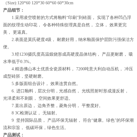
（Size):120*60 120*30 60*60 60*30cm
产品细节：
1.采用凌空喷射的方式将釉料“印刷”到砖面， 实现了各种凹凸浮
面的纹理生动印花， 令各种特殊纹理真是自然， 立体， 效果更完
美， 更逼真。
2.表面是莫氏硬度4级， 耐磨好用，纳米釉面保护层防污强保洁方
便。
3.经1230摄氏度高温煅烧形成高硬度晶体结构， 产品更耐磨， 吸
水率低于0.3%。
4.精选佛山本土优质全瓷原材料， 7200吨意大利自动压机， 冲压
成型砖胚，坚硬耐磨。
5.多版面组合设计， 效果连贯自然。
6. 进口釉料，层次分明，光感自然， 光线照射时形成漫反射，
光泽柔和不刺眼， 空间效果更舒适。
7.直出原边， 边角齐整，菱角分明， 平整度好。
8 3C检测认证， 无辐射。
9 坚持国际品质， 产品环保无辐射， 符合“健康。绿色”的环保潮
流和宗旨， 低碳环保，绿色生活。
产品测试：